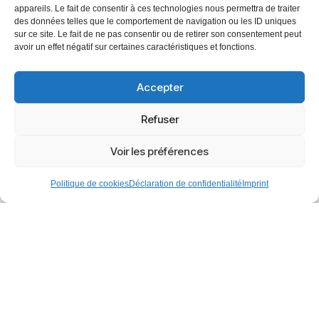
appareils. Le fait de consentir à ces technologies nous permettra de traiter
des données telles que le comportement de navigation ou les ID uniques
sur ce site. Le fait de ne pas consentir ou de retirer son consentement peut
avoir un effet négatif sur certaines caractéristiques et fonctions.
797 Boul Lebourgneuf, suite 300
Accepter
Québec, QC G2J 0B5
Refuser
solutions@technosens.com
Voir les préférences
Politique de cookies
Déclaration de confidentialité
Imprint
LinkedIn
© 2026 All rights reserved.
Terms & Conditions
Français
English